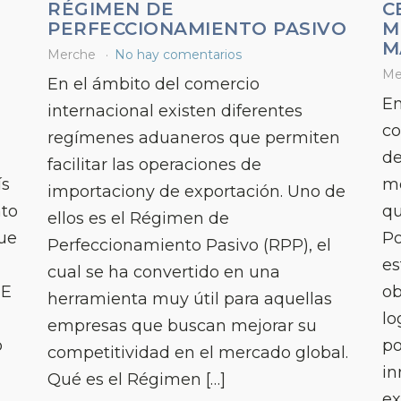
RÉGIMEN DE
C
PERFECCIONAMIENTO PASIVO
M
M
Merche
No hay comentarios
Me
En el ámbito del comercio
En
internacional existen diferentes
co
regímenes aduaneros que permiten
de
facilitar las operaciones de
ís
me
importaciony de exportación. Uno de
nto
qu
ellos es el Régimen de
ue
Po
Perfeccionamiento Pasivo (RPP), el
es
cual se ha convertido en una
ME
ob
herramienta muy útil para aquellas
lo
empresas que buscan mejorar su
o
po
competitividad en el mercado global.
in
Qué es el Régimen […]
ex