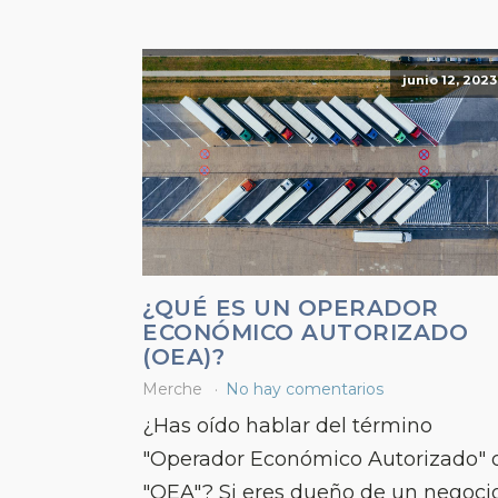
junio 12, 2023
¿QUÉ ES UN OPERADOR
ECONÓMICO AUTORIZADO
(OEA)?
Merche
No hay comentarios
¿Has oído hablar del término
"Operador Económico Autorizado" 
"OEA"? Si eres dueño de un negoci