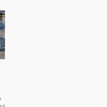
o
o o