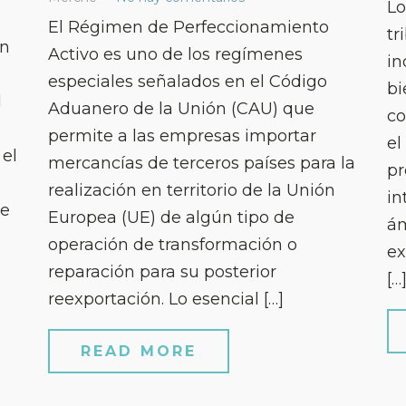
Lo
El Régimen de Perfeccionamiento
tr
ón
Activo es uno de los regímenes
in
o
especiales señalados en el Código
bi
l
Aduanero de la Unión (CAU) que
co
permite a las empresas importar
el
 el
mercancías de terceros países para la
pr
realización en territorio de la Unión
in
te
Europea (UE) de algún tipo de
ám
operación de transformación o
ex
reparación para su posterior
[…
reexportación. Lo esencial […]
READ MORE