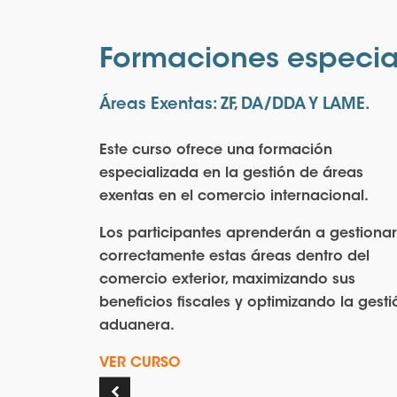
Formaciones especia
onal.
Áreas Exentas: ZF, DA/DDA Y LAME.
 detallada
Este curso ofrece una formación
peraciones
especializada en la gestión de áreas
cando su
exentas en el comercio internacional.
taciones y
Los participantes aprenderán a gestiona
correctamente estas áreas dentro del
comercio exterior, maximizando sus
plicar
beneficios fiscales y optimizando la gesti
 vigente,
aduanera.
l y
VER CURSO
 el