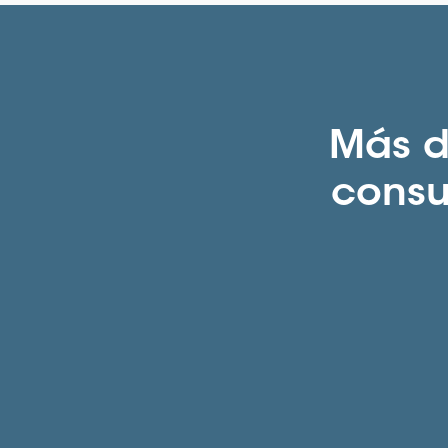
Más d
consul