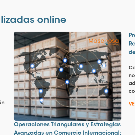
lizadas online
P
Re
de
Ca
no
r
ad
co
ón
VE
Operaciones Triangulares y Estrategias
Avanzadas en Comercio Internacional: