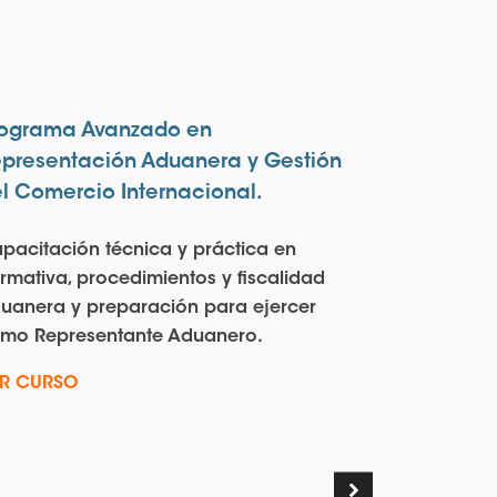
rograma Avanzado en
Taller Pr
presentación Aduanera y Gestión
de Casos
l Comercio Internacional.
Represen
pacitación técnica y práctica en
Preparació
rmativa, procedimientos y fiscalidad
Represent
uanera y preparación para ejercer
resolución
mo Representante Aduanero.
documenta
corrección
R CURSO
VER CURS