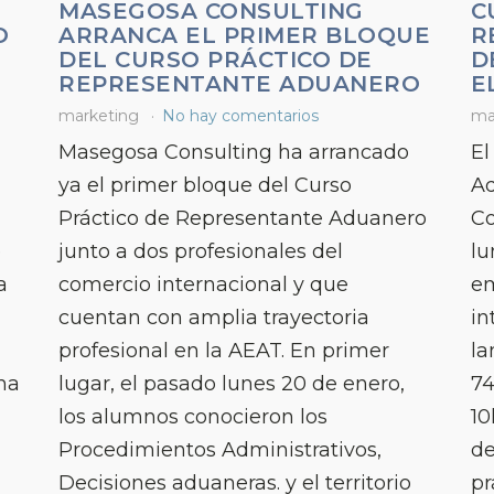
MASEGOSA CONSULTING
C
O
ARRANCA EL PRIMER BLOQUE
R
DEL CURSO PRÁCTICO DE
D
REPRESENTANTE ADUANERO
E
marketing
No hay comentarios
ma
Masegosa Consulting ha arrancado
El
ya el primer bloque del Curso
Ad
Práctico de Representante Aduanero
Co
e
junto a dos profesionales del
lu
a
comercio internacional y que
em
cuentan con amplia trayectoria
in
profesional en la AEAT. En primer
la
 ha
lugar, el pasado lunes 20 de enero,
74
los alumnos conocieron los
10
Procedimientos Administrativos,
de
Decisiones aduaneras. y el territorio
pr