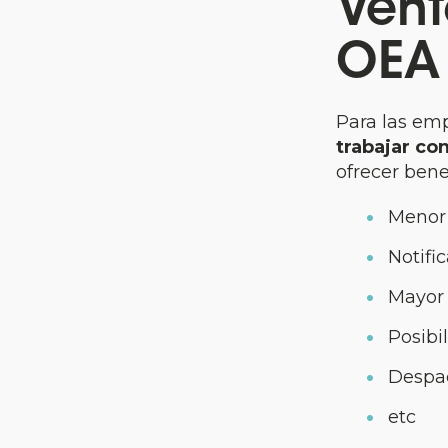
Vent
OEA
Para las emp
trabajar co
ofrecer bene
Menor 
Notifi
Mayor 
Posibi
Despac
etc