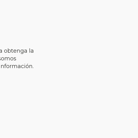
a obtenga la
somos
información.