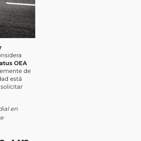
r
onsidera
tatus OEA
ntemente de
dad está
olicitar
dial en
e