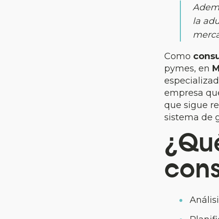
Adem
la ad
merca
Como
consu
pymes, en
M
especializad
empresa que 
que sigue re
sistema de 
¿Qu
cons
Anális