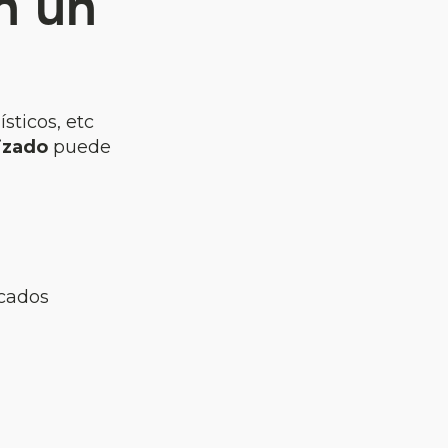
n un
sticos, etc
izado
puede
icados
a