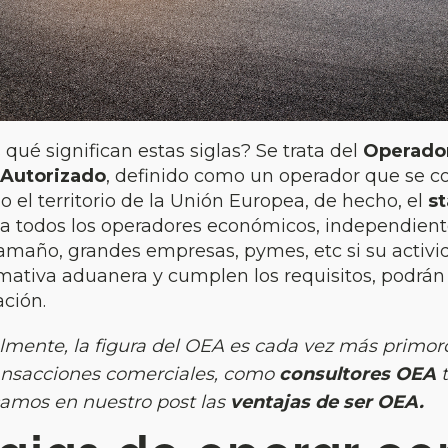
 qué significan estas siglas? Se trata del
Operado
Autorizado
, definido como un operador que se c
do el territorio de la Unión Europea, de hecho, el
s
o a todos los operadores económicos, independie
tamaño, grandes empresas, pymes, etc si su activi
mativa aduanera y cumplen los requisitos, podrán s
ación.
lmente, la figura del OEA es cada vez más primor
ransacciones comerciales, como
consultores OEA
t
camos en nuestro post las
ventajas de ser OEA.