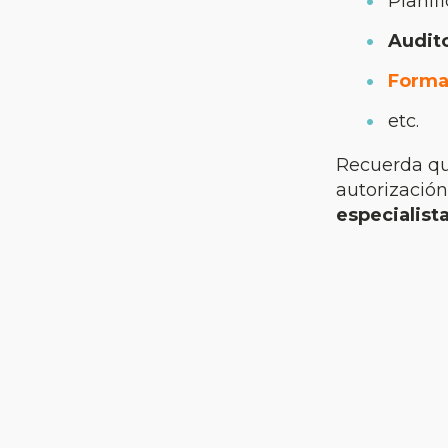
Planif
Audito
Forma
etc.
Recuerda que
autorizació
especialist