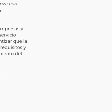
anza con
n
empresas y
ervicio
ntizar que la
requisitos y
miento del
o