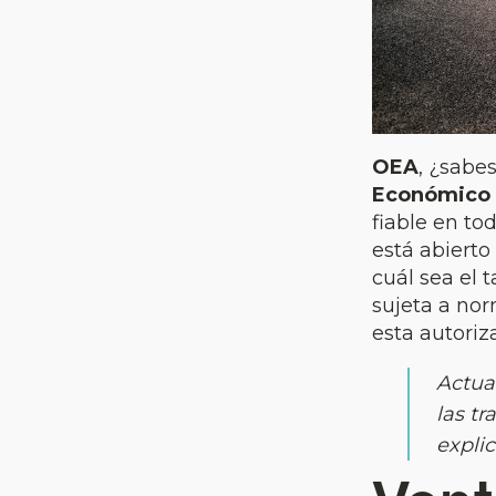
OEA
, ¿sabes
Económico 
fiable en to
está abiert
cuál sea el 
sujeta a nor
esta autoriz
Actua
las t
expli